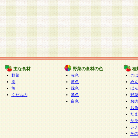
主な食材
野菜の食材の色
種
野菜
赤色
ご
肉
黄色
め
魚
緑色
ぱ
くだもの
紫色
野
白色
お
お
た
サ
シ
そ