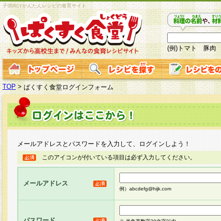
子供向けかんたんレシピの食育サイト
(例)トマト 豚肉
TOP
>
ぱくすく食堂ログインフォーム
メールアドレスとパスワードを入力して、ログインしよう！
このアイコンが付いている項目は必ず入力してください。
メールアドレス
例）abcdefg@hijk.com
パスワード