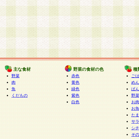
主な食材
野菜の食材の色
種
野菜
赤色
ご
肉
黄色
め
魚
緑色
ぱ
くだもの
紫色
野
白色
お
お
た
サ
シ
そ