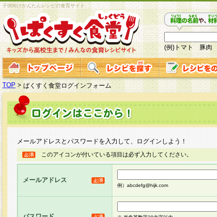
子供向けかんたんレシピの食育サイト
(例)トマト 豚肉
TOP
>
ぱくすく食堂ログインフォーム
メールアドレスとパスワードを入力して、ログインしよう！
このアイコンが付いている項目は必ず入力してください。
メールアドレス
例）abcdefg@hijk.com
パスワード