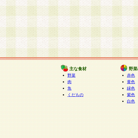
主な食材
野菜
野菜
赤色
肉
黄色
魚
緑色
くだもの
紫色
白色