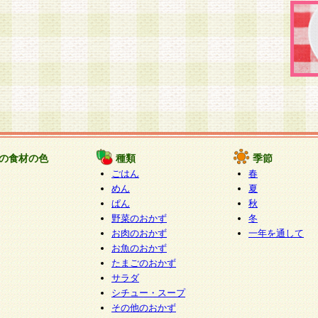
の食材の色
種類
季節
ごはん
春
めん
夏
ぱん
秋
野菜のおかず
冬
お肉のおかず
一年を通して
お魚のおかず
たまごのおかず
サラダ
シチュー・スープ
その他のおかず