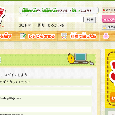
ようこ
(例)トマト 豚肉 じゃがいも
て、ログインしよう！
必ず入力してください。
cdefg@hijk.com