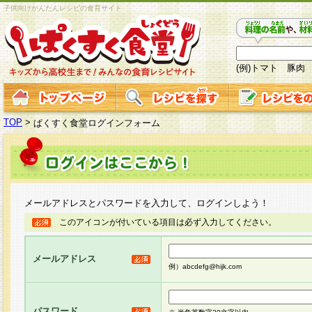
子供向けかんたんレシピの食育サイト
(例)トマト 豚肉
TOP
>
ぱくすく食堂ログインフォーム
メールアドレスとパスワードを入力して、ログインしよう！
このアイコンが付いている項目は必ず入力してください。
メールアドレス
例）abcdefg@hijk.com
パスワード