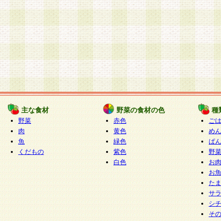
主な食材
野菜の食材の色
種
野菜
赤色
ご
肉
黄色
め
魚
緑色
ぱ
くだもの
紫色
野
白色
お
お
た
サ
シ
そ