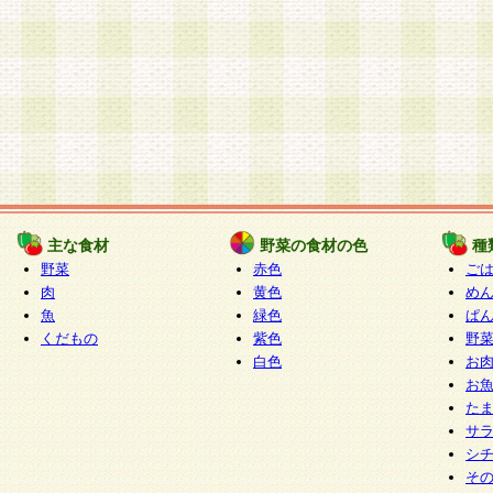
主な食材
野菜の食材の色
種
野菜
赤色
ご
肉
黄色
め
魚
緑色
ぱ
くだもの
紫色
野
白色
お
お
た
サ
シ
そ