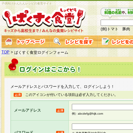
子供向けかんたんレシピの食育サイト
(例)トマト 豚肉
TOP
>
ぱくすく食堂ログインフォーム
メールアドレスとパスワードを入力して、ログインしよう！
このアイコンが付いている項目は必ず入力してください。
メールアドレス
例）abcdefg@hijk.com
パスワード