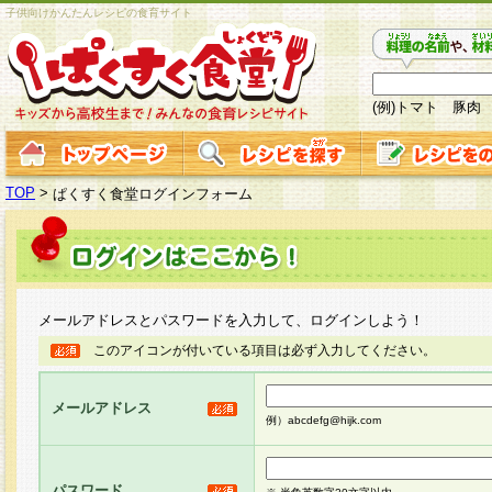
子供向けかんたんレシピの食育サイト
(例)トマト 豚肉
TOP
>
ぱくすく食堂ログインフォーム
メールアドレスとパスワードを入力して、ログインしよう！
このアイコンが付いている項目は必ず入力してください。
メールアドレス
例）abcdefg@hijk.com
パスワード