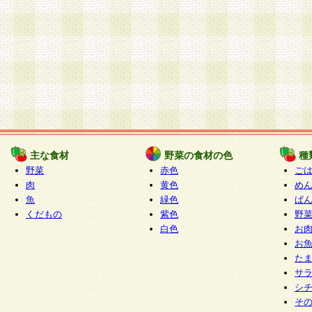
主な食材
野菜の食材の色
種
野菜
赤色
ご
肉
黄色
め
魚
緑色
ぱ
くだもの
紫色
野
白色
お
お
た
サ
シ
そ