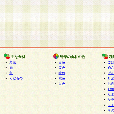
主な食材
野菜の食材の色
種
野菜
赤色
ご
肉
黄色
め
魚
緑色
ぱ
くだもの
紫色
野
白色
お
お
た
サ
シ
そ