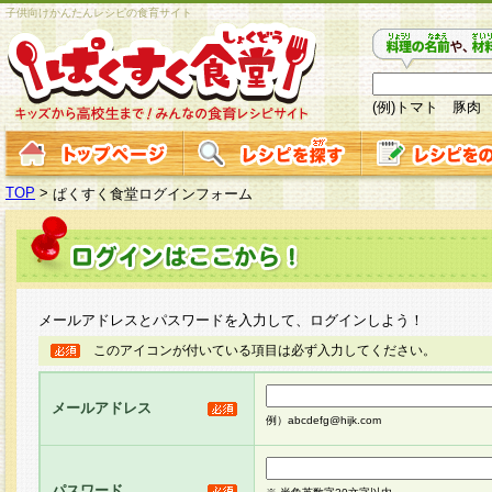
子供向けかんたんレシピの食育サイト
(例)トマト 豚肉
TOP
>
ぱくすく食堂ログインフォーム
メールアドレスとパスワードを入力して、ログインしよう！
このアイコンが付いている項目は必ず入力してください。
メールアドレス
例）abcdefg@hijk.com
パスワード