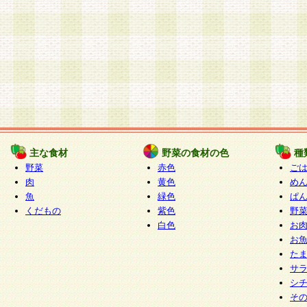
主な食材
野菜の食材の色
種
野菜
赤色
ご
肉
黄色
め
魚
緑色
ぱ
くだもの
紫色
野
白色
お
お
た
サ
シ
そ