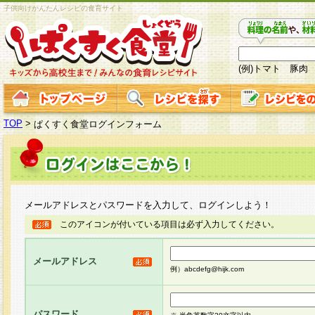
子供向けかんたんレシピの食育サイト
(例)トマト 豚肉
TOP
>
ぱくすく食堂ログインフォーム
メールアドレスとパスワードを入力して、ログインしよう！
このアイコンが付いている項目は必ず入力してください。
メールアドレス
例）abcdefg@hijk.com
パスワード