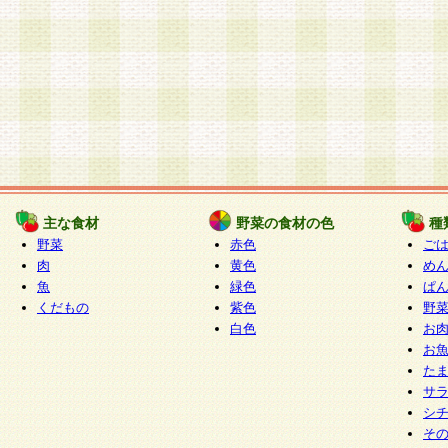
主な食材
野菜の食材の色
種
野菜
赤色
ご
肉
黄色
め
魚
緑色
ぱ
くだもの
紫色
野
白色
お
お
た
サ
シ
そ