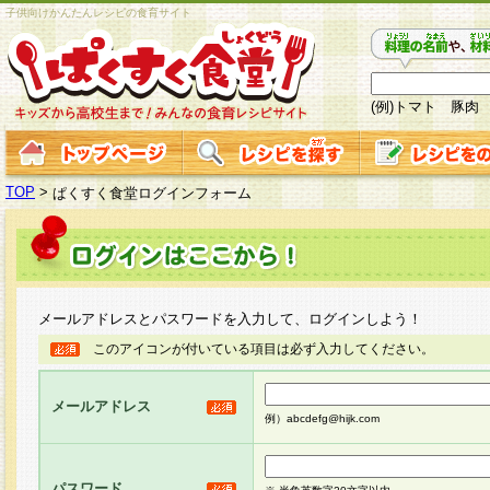
子供向けかんたんレシピの食育サイト
(例)トマト 豚肉
TOP
>
ぱくすく食堂ログインフォーム
メールアドレスとパスワードを入力して、ログインしよう！
このアイコンが付いている項目は必ず入力してください。
メールアドレス
例）abcdefg@hijk.com
パスワード