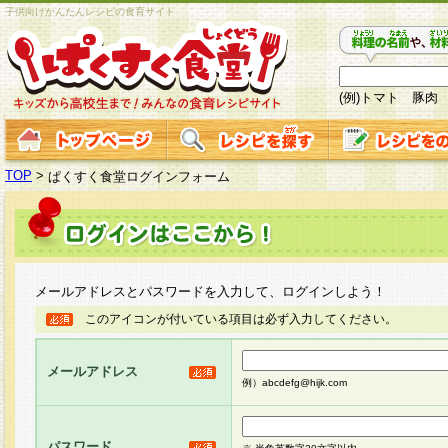
子供向けかんたんレシピの食育サイト
(例)トマト 豚肉
TOP
>
ぱくすく食堂ログインフォーム
メールアドレスとパスワードを入力して、ログインしよう！
このアイコンが付いている項目は必ず入力してください。
メールアドレス
例）abcdefg@hijk.com
パスワード