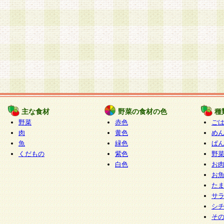
主な食材
野菜の食材の色
種
野菜
赤色
ご
肉
黄色
め
魚
緑色
ぱ
くだもの
紫色
野
白色
お
お
た
サ
シ
そ