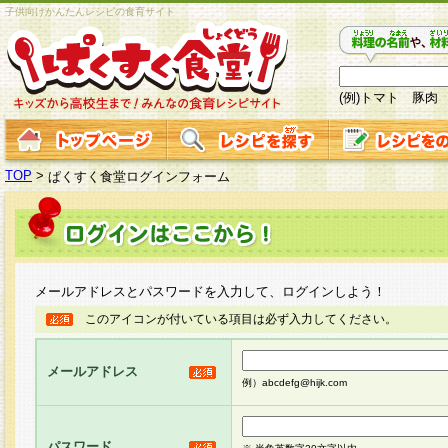
子供向けかんたんレシピの食育サイト
(例)トマト 豚肉
TOP
>
ぱくすく食堂ログインフォーム
メールアドレスとパスワードを入力して、ログインしよう！
このアイコンが付いている項目は必ず入力してください。
メールアドレス
例）abcdefg@hijk.com
パスワード