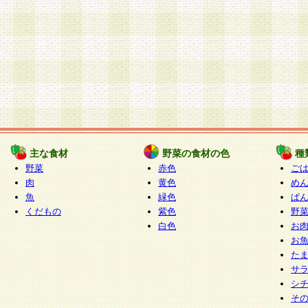
主な食材
野菜の食材の色
種
野菜
赤色
ご
肉
黄色
め
魚
緑色
ぱ
くだもの
紫色
野
白色
お
お
た
サ
シ
そ