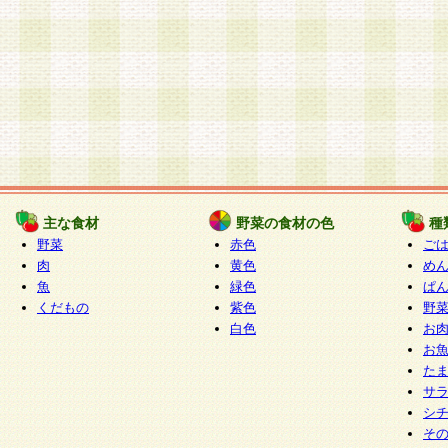
主な食材
野菜の食材の色
種
野菜
赤色
ご
肉
黄色
め
魚
緑色
ぱ
くだもの
紫色
野
白色
お
お
た
サ
シ
そ