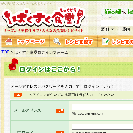
子供向けかんたんレシピの食育サイト
(例)トマト 豚肉
TOP
>
ぱくすく食堂ログインフォーム
メールアドレスとパスワードを入力して、ログインしよう！
このアイコンが付いている項目は必ず入力してください。
メールアドレス
例）abcdefg@hijk.com
パスワード