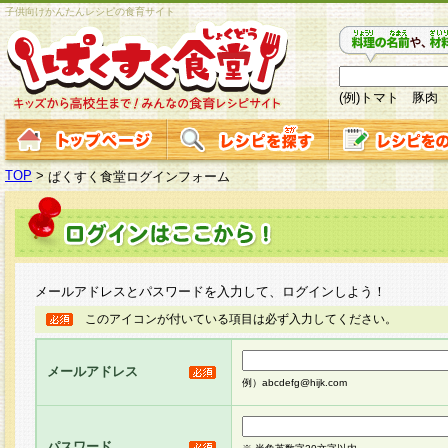
子供向けかんたんレシピの食育サイト
(例)トマト 豚肉
TOP
>
ぱくすく食堂ログインフォーム
メールアドレスとパスワードを入力して、ログインしよう！
このアイコンが付いている項目は必ず入力してください。
メールアドレス
例）abcdefg@hijk.com
パスワード