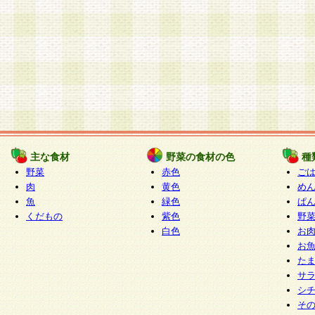
主な食材
野菜の食材の色
種
野菜
赤色
ご
肉
黄色
め
魚
緑色
ぱ
くだもの
紫色
野
白色
お
お
た
サ
シ
そ