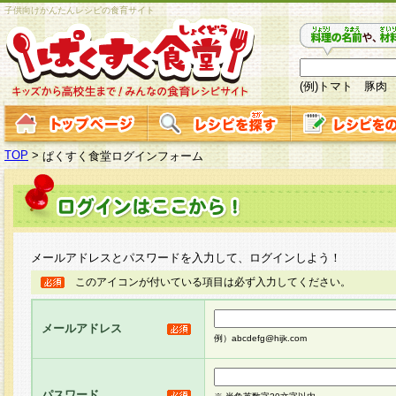
子供向けかんたんレシピの食育サイト
(例)トマト 豚肉
TOP
>
ぱくすく食堂ログインフォーム
メールアドレスとパスワードを入力して、ログインしよう！
このアイコンが付いている項目は必ず入力してください。
メールアドレス
例）abcdefg@hijk.com
パスワード