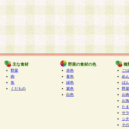
主な食材
野菜の食材の色
種
野菜
赤色
ご
肉
黄色
め
魚
緑色
ぱ
くだもの
紫色
野
白色
お
お
た
サ
シ
そ