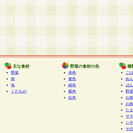
主な食材
野菜の食材の色
種
野菜
赤色
ご
肉
黄色
め
魚
緑色
ぱ
くだもの
紫色
野
白色
お
お
た
サ
シ
そ