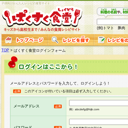
子供向けかんたんレシピの食育サイト
(例)トマト 豚肉
TOP
>
ぱくすく食堂ログインフォーム
メールアドレスとパスワードを入力して、ログインしよう！
このアイコンが付いている項目は必ず入力してください。
メールアドレス
例）abcdefg@hijk.com
パスワード