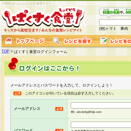
子供向けかんたんレシピの食育サイト
(例)トマト 豚肉
TOP
>
ぱくすく食堂ログインフォーム
メールアドレスとパスワードを入力して、ログインしよう！
このアイコンが付いている項目は必ず入力してください。
メールアドレス
例）abcdefg@hijk.com
パスワード