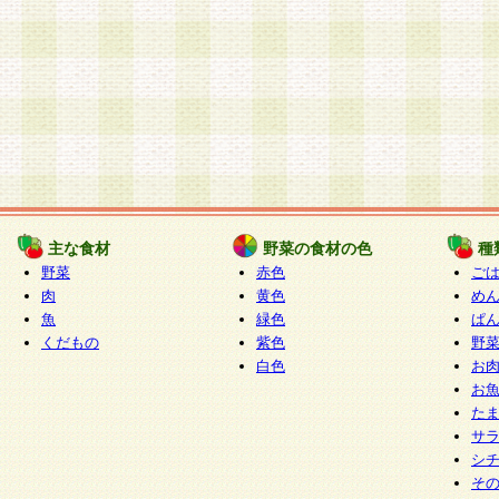
主な食材
野菜の食材の色
種
野菜
赤色
ご
肉
黄色
め
魚
緑色
ぱ
くだもの
紫色
野
白色
お
お
た
サ
シ
そ