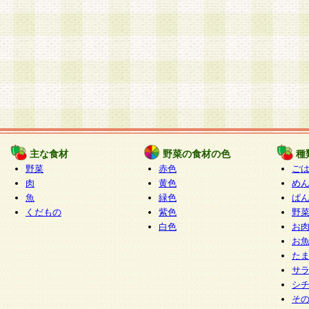
主な食材
野菜の食材の色
種
野菜
赤色
ご
肉
黄色
め
魚
緑色
ぱ
くだもの
紫色
野
白色
お
お
た
サ
シ
そ