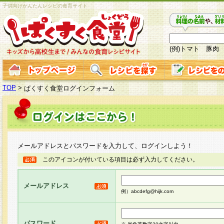
子供向けかんたんレシピの食育サイト
(例)トマト 豚肉
TOP
>
ぱくすく食堂ログインフォーム
メールアドレスとパスワードを入力して、ログインしよう！
このアイコンが付いている項目は必ず入力してください。
メールアドレス
例）abcdefg@hijk.com
パスワード