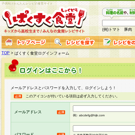
子供向けかんたんレシピの食育サイト
(例)トマト 豚肉
TOP
>
ぱくすく食堂ログインフォーム
メールアドレスとパスワードを入力して、ログインしよう！
このアイコンが付いている項目は必ず入力してください。
メールアドレス
例）abcdefg@hijk.com
パスワード