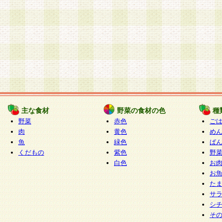
主な食材
野菜の食材の色
種
野菜
赤色
ご
肉
黄色
め
魚
緑色
ぱ
くだもの
紫色
野
白色
お
お
た
サ
シ
そ