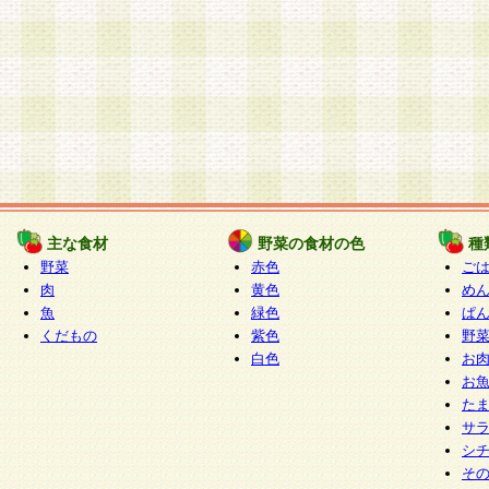
主な食材
野菜の食材の色
種
野菜
赤色
ご
肉
黄色
め
魚
緑色
ぱ
くだもの
紫色
野
白色
お
お
た
サ
シ
そ