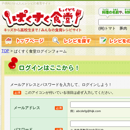
子供向けかんたんレシピの食育サイト
(例)トマト 豚肉
TOP
>
ぱくすく食堂ログインフォーム
メールアドレスとパスワードを入力して、ログインしよう！
このアイコンが付いている項目は必ず入力してください。
メールアドレス
例）abcdefg@hijk.com
パスワード