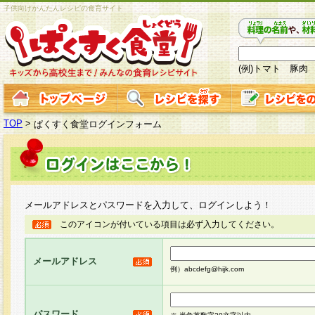
子供向けかんたんレシピの食育サイト
(例)トマト 豚肉
TOP
>
ぱくすく食堂ログインフォーム
メールアドレスとパスワードを入力して、ログインしよう！
このアイコンが付いている項目は必ず入力してください。
メールアドレス
例）abcdefg@hijk.com
パスワード