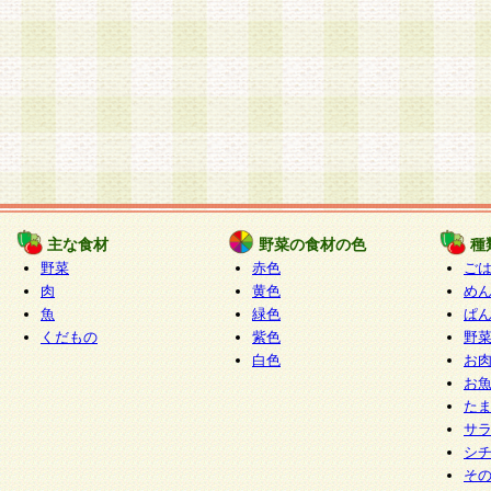
主な食材
野菜の食材の色
種
野菜
赤色
ご
肉
黄色
め
魚
緑色
ぱ
くだもの
紫色
野
白色
お
お
た
サ
シ
そ