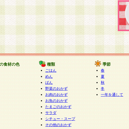
の食材の色
種類
季節
ごはん
春
めん
夏
ぱん
秋
野菜のおかず
冬
お肉のおかず
一年を通して
お魚のおかず
たまごのおかず
サラダ
シチュー・スープ
その他のおかず