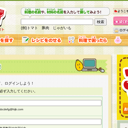
ようこ
(例)トマト 豚肉 じゃがいも
て、ログインしよう！
必ず入力してください。
cdefg@hijk.com