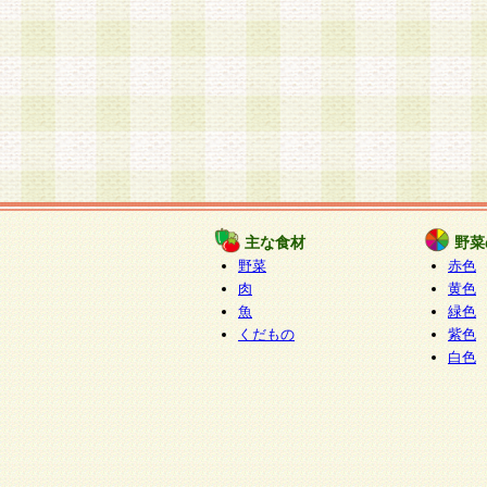
主な食材
野菜
野菜
赤色
肉
黄色
魚
緑色
くだもの
紫色
白色