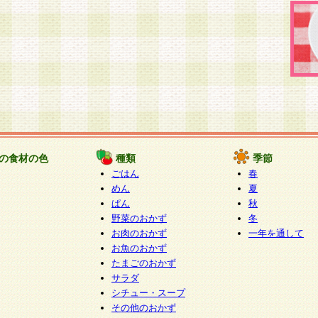
の食材の色
種類
季節
ごはん
春
めん
夏
ぱん
秋
野菜のおかず
冬
お肉のおかず
一年を通して
お魚のおかず
たまごのおかず
サラダ
シチュー・スープ
その他のおかず