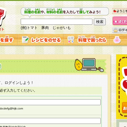
ようこ
(例)トマト 豚肉 じゃがいも
て、ログインしよう！
必ず入力してください。
cdefg@hijk.com