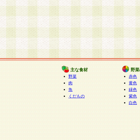
主な食材
野菜
野菜
赤色
肉
黄色
魚
緑色
くだもの
紫色
白色