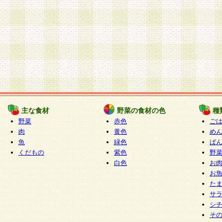
主な食材
野菜の食材の色
種
野菜
赤色
ご
肉
黄色
め
魚
緑色
ぱ
くだもの
紫色
野
白色
お
お
た
サ
シ
そ