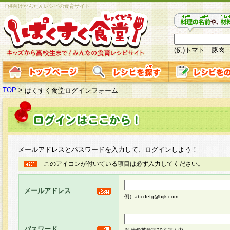
子供向けかんたんレシピの食育サイト
(例)トマト 豚肉
TOP
>
ぱくすく食堂ログインフォーム
メールアドレスとパスワードを入力して、ログインしよう！
このアイコンが付いている項目は必ず入力してください。
メールアドレス
例）abcdefg@hijk.com
パスワード