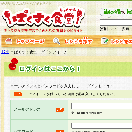
子供向けかんたんレシピの食育サイト
(例)トマト 豚肉
TOP
>
ぱくすく食堂ログインフォーム
メールアドレスとパスワードを入力して、ログインしよう！
このアイコンが付いている項目は必ず入力してください。
メールアドレス
例）abcdefg@hijk.com
パスワード