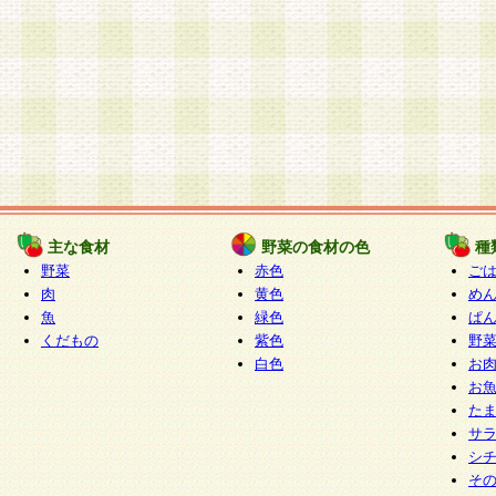
主な食材
野菜の食材の色
種
野菜
赤色
ご
肉
黄色
め
魚
緑色
ぱ
くだもの
紫色
野
白色
お
お
た
サ
シ
そ