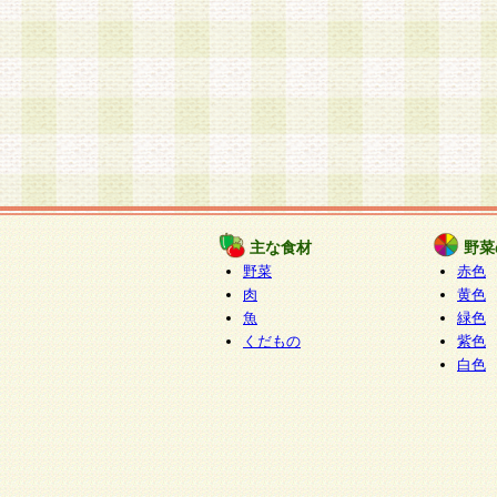
主な食材
野菜
野菜
赤色
肉
黄色
魚
緑色
くだもの
紫色
白色