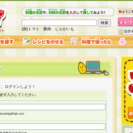
ようこ
(例)トマト 豚肉 じゃがいも
て、ログインしよう！
必ず入力してください。
cdefg@hijk.com