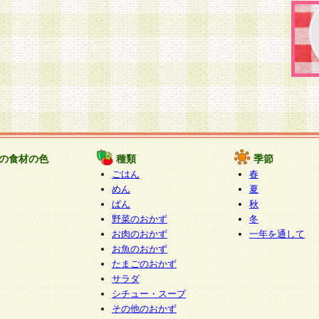
の食材の色
種類
季節
ごはん
春
めん
夏
ぱん
秋
野菜のおかず
冬
お肉のおかず
一年を通して
お魚のおかず
たまごのおかず
サラダ
シチュー・スープ
その他のおかず