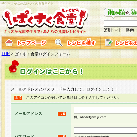
子供向けかんたんレシピの食育サイト
(例)トマト 豚肉
TOP
>
ぱくすく食堂ログインフォーム
メールアドレスとパスワードを入力して、ログインしよう！
このアイコンが付いている項目は必ず入力してください。
メールアドレス
例）abcdefg@hijk.com
パスワード