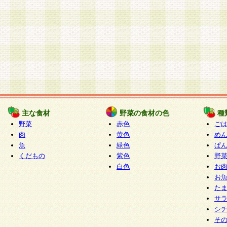
主な食材
野菜の食材の色
種
野菜
赤色
ご
肉
黄色
め
魚
緑色
ぱ
くだもの
紫色
野
白色
お
お
た
サ
シ
そ