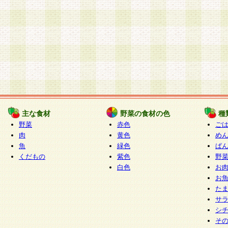
主な食材
野菜の食材の色
種
野菜
赤色
ご
肉
黄色
め
魚
緑色
ぱ
くだもの
紫色
野
白色
お
お
た
サ
シ
そ