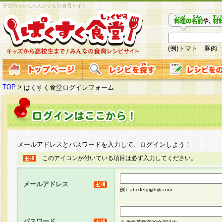
子供向けかんたんレシピの食育サイト
(例)トマト 豚肉
TOP
>
ぱくすく食堂ログインフォーム
メールアドレスとパスワードを入力して、ログインしよう！
このアイコンが付いている項目は必ず入力してください。
メールアドレス
例）abcdefg@hijk.com
パスワード