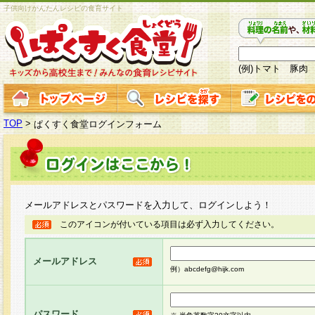
子供向けかんたんレシピの食育サイト
(例)トマト 豚肉
TOP
>
ぱくすく食堂ログインフォーム
メールアドレスとパスワードを入力して、ログインしよう！
このアイコンが付いている項目は必ず入力してください。
メールアドレス
例）abcdefg@hijk.com
パスワード