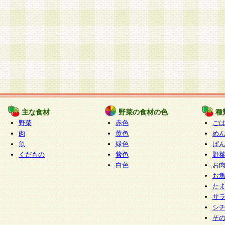
主な食材
野菜の食材の色
種
野菜
赤色
ご
肉
黄色
め
魚
緑色
ぱ
くだもの
紫色
野
白色
お
お
た
サ
シ
そ