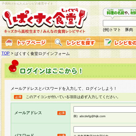
子供向けかんたんレシピの食育サイト
(例)トマト 豚肉
TOP
>
ぱくすく食堂ログインフォーム
メールアドレスとパスワードを入力して、ログインしよう！
このアイコンが付いている項目は必ず入力してください。
メールアドレス
例）abcdefg@hijk.com
パスワード