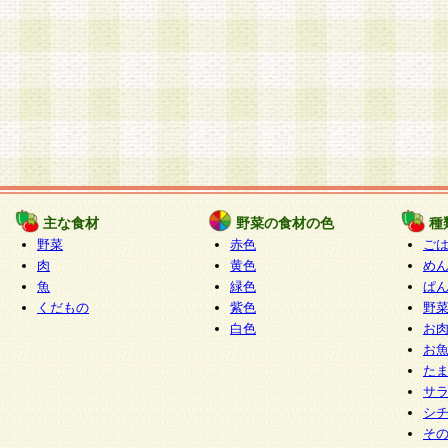
主な食材
野菜の食材の色
種
野菜
赤色
ご
肉
黄色
め
魚
緑色
ぱ
くだもの
紫色
野
白色
お
お
た
サ
シ
そ