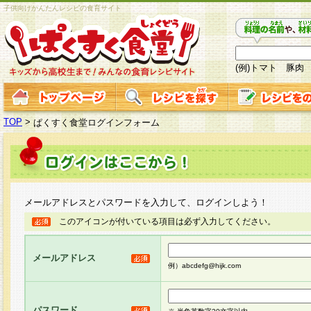
子供向けかんたんレシピの食育サイト
(例)トマト 豚肉
TOP
>
ぱくすく食堂ログインフォーム
メールアドレスとパスワードを入力して、ログインしよう！
このアイコンが付いている項目は必ず入力してください。
メールアドレス
例）abcdefg@hijk.com
パスワード