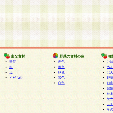
主な食材
野菜の食材の色
種
野菜
赤色
ご
肉
黄色
め
魚
緑色
ぱ
くだもの
紫色
野
白色
お
お
た
サ
シ
そ