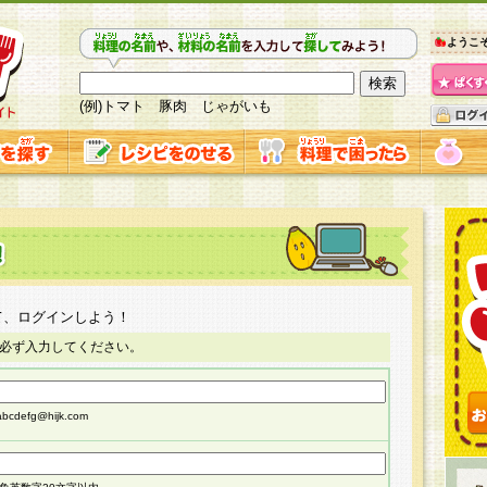
ようこ
(例)トマト 豚肉 じゃがいも
て、ログインしよう！
必ず入力してください。
cdefg@hijk.com