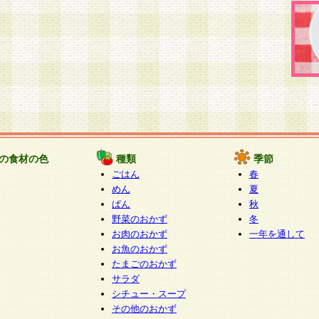
の食材の色
種類
季節
ごはん
春
めん
夏
ぱん
秋
野菜のおかず
冬
お肉のおかず
一年を通して
お魚のおかず
たまごのおかず
サラダ
シチュー・スープ
その他のおかず