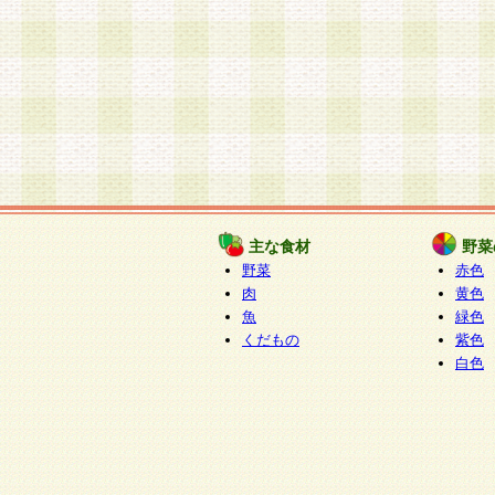
主な食材
野菜
野菜
赤色
肉
黄色
魚
緑色
くだもの
紫色
白色