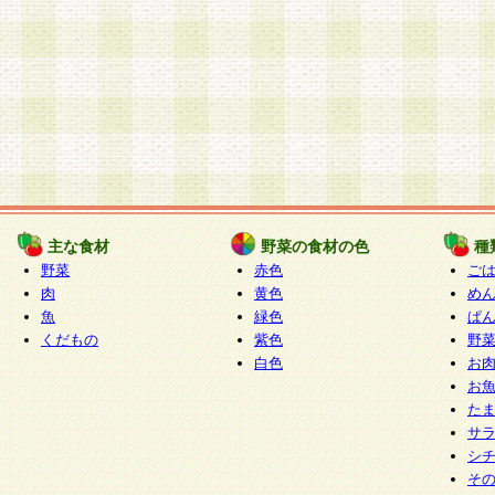
主な食材
野菜の食材の色
種
野菜
赤色
ご
肉
黄色
め
魚
緑色
ぱ
くだもの
紫色
野
白色
お
お
た
サ
シ
そ