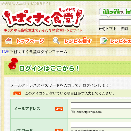
子供向けかんたんレシピの食育サイト
(例)トマト 豚肉
TOP
>
ぱくすく食堂ログインフォーム
メールアドレスとパスワードを入力して、ログインしよう！
このアイコンが付いている項目は必ず入力してください。
メールアドレス
例）abcdefg@hijk.com
パスワード