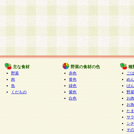
主な食材
野菜の食材の色
種
野菜
赤色
ご
肉
黄色
め
魚
緑色
ぱ
くだもの
紫色
野
白色
お
お
た
サ
シ
そ