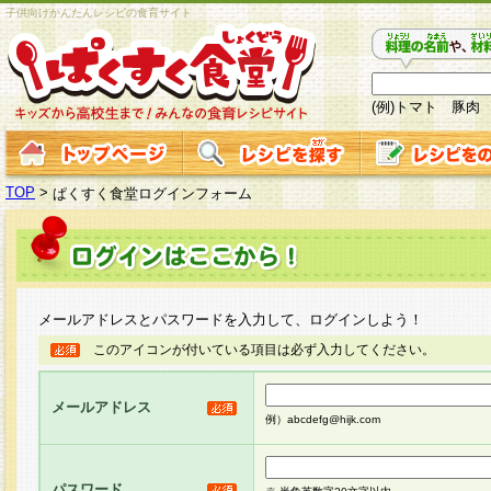
子供向けかんたんレシピの食育サイト
(例)トマト 豚肉
TOP
>
ぱくすく食堂ログインフォーム
メールアドレスとパスワードを入力して、ログインしよう！
このアイコンが付いている項目は必ず入力してください。
メールアドレス
例）abcdefg@hijk.com
パスワード