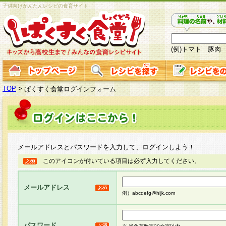
子供向けかんたんレシピの食育サイト
(例)トマト 豚肉
TOP
>
ぱくすく食堂ログインフォーム
メールアドレスとパスワードを入力して、ログインしよう！
このアイコンが付いている項目は必ず入力してください。
メールアドレス
例）abcdefg@hijk.com
パスワード