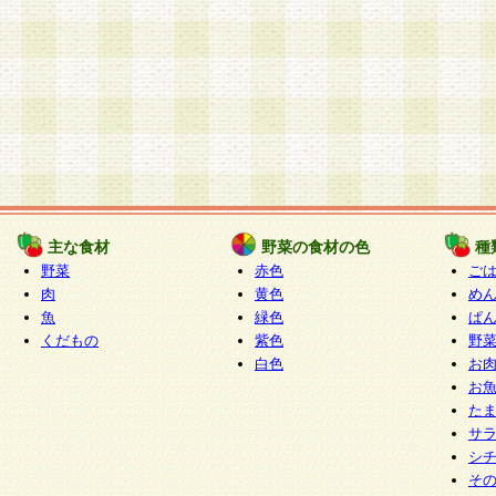
主な食材
野菜の食材の色
種
野菜
赤色
ご
肉
黄色
め
魚
緑色
ぱ
くだもの
紫色
野
白色
お
お
た
サ
シ
そ