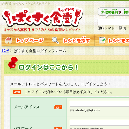
子供向けかんたんレシピの食育サイト
(例)トマト 豚肉
TOP
>
ぱくすく食堂ログインフォーム
メールアドレスとパスワードを入力して、ログインしよう！
このアイコンが付いている項目は必ず入力してください。
メールアドレス
例）abcdefg@hijk.com
パスワード