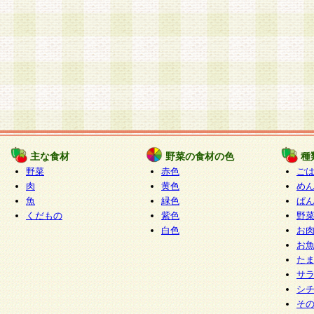
主な食材
野菜の食材の色
種
野菜
赤色
ご
肉
黄色
め
魚
緑色
ぱ
くだもの
紫色
野
白色
お
お
た
サ
シ
そ