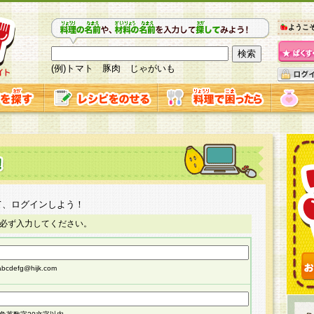
ようこ
(例)トマト 豚肉 じゃがいも
て、ログインしよう！
必ず入力してください。
cdefg@hijk.com