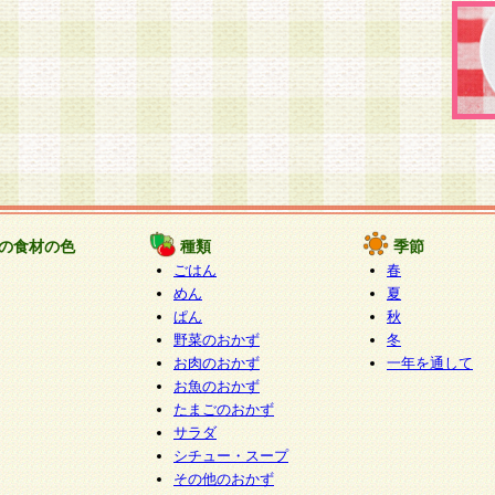
の食材の色
種類
季節
ごはん
春
めん
夏
ぱん
秋
野菜のおかず
冬
お肉のおかず
一年を通して
お魚のおかず
たまごのおかず
サラダ
シチュー・スープ
その他のおかず