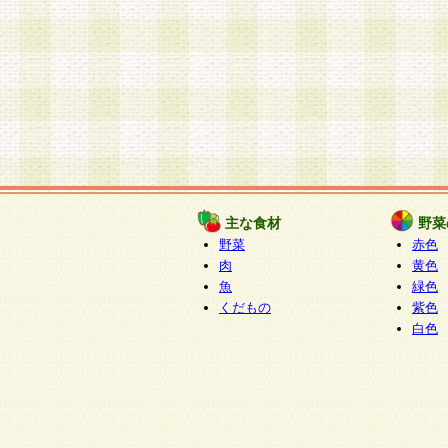
主な食材
野菜
野菜
赤色
肉
黄色
魚
緑色
くだもの
紫色
白色