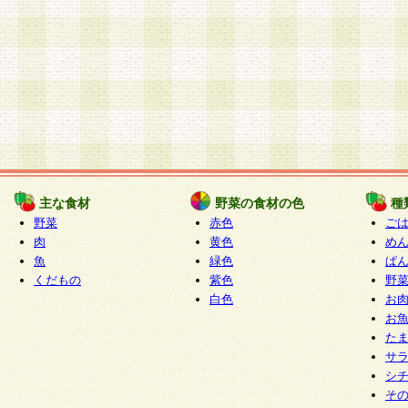
主な食材
野菜の食材の色
種
野菜
赤色
ご
肉
黄色
め
魚
緑色
ぱ
くだもの
紫色
野
白色
お
お
た
サ
シ
そ