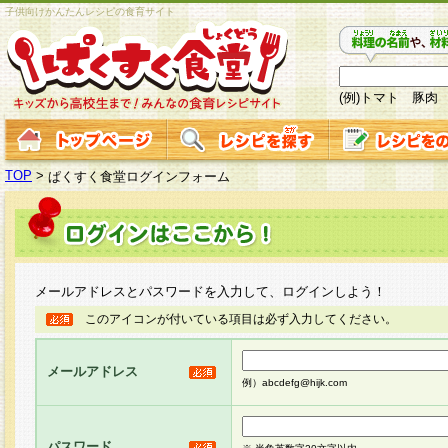
子供向けかんたんレシピの食育サイト
(例)トマト 豚肉
TOP
>
ぱくすく食堂ログインフォーム
メールアドレスとパスワードを入力して、ログインしよう！
このアイコンが付いている項目は必ず入力してください。
メールアドレス
例）abcdefg@hijk.com
パスワード