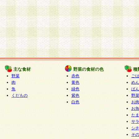
主な食材
野菜の食材の色
種
野菜
赤色
ご
肉
黄色
め
魚
緑色
ぱ
くだもの
紫色
野
白色
お
お
た
サ
シ
そ