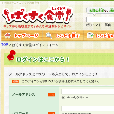
子供向けかんたんレシピの食育サイト
(例)トマト 豚肉
TOP
>
ぱくすく食堂ログインフォーム
メールアドレスとパスワードを入力して、ログインしよう！
このアイコンが付いている項目は必ず入力してください。
メールアドレス
例）abcdefg@hijk.com
パスワード