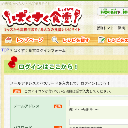
子供向けかんたんレシピの食育サイト
(例)トマト 豚肉
TOP
>
ぱくすく食堂ログインフォーム
メールアドレスとパスワードを入力して、ログインしよう！
このアイコンが付いている項目は必ず入力してください。
メールアドレス
例）abcdefg@hijk.com
パスワード