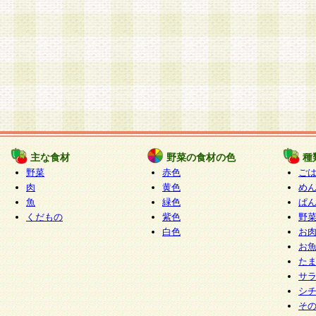
主な食材
野菜の食材の色
種
野菜
赤色
ご
肉
黄色
め
魚
緑色
ぱ
くだもの
紫色
野
白色
お
お
た
サ
シ
そ