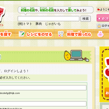
ようこ
(例)トマト 豚肉 じゃがいも
て、ログインしよう！
必ず入力してください。
cdefg@hijk.com