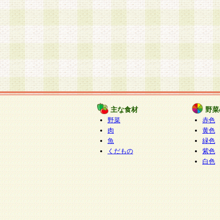
主な食材
野菜
野菜
赤色
肉
黄色
魚
緑色
くだもの
紫色
白色