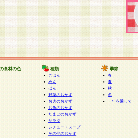
の食材の色
種類
季節
ごはん
春
めん
夏
ぱん
秋
野菜のおかず
冬
お肉のおかず
一年を通して
お魚のおかず
たまごのおかず
サラダ
シチュー・スープ
その他のおかず