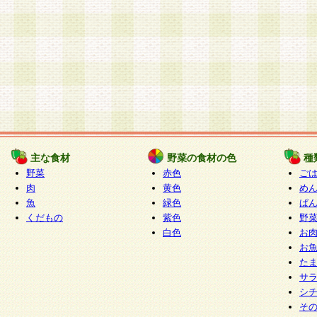
主な食材
野菜の食材の色
種
野菜
赤色
ご
肉
黄色
め
魚
緑色
ぱ
くだもの
紫色
野
白色
お
お
た
サ
シ
そ