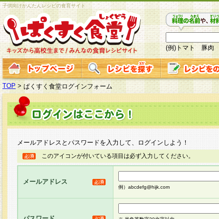
子供向けかんたんレシピの食育サイト
(例)トマト 豚肉
TOP
>
ぱくすく食堂ログインフォーム
メールアドレスとパスワードを入力して、ログインしよう！
このアイコンが付いている項目は必ず入力してください。
メールアドレス
例）abcdefg@hijk.com
パスワード