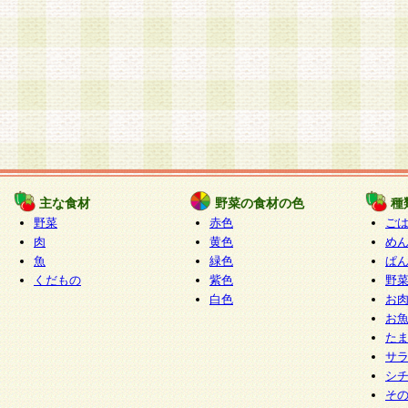
主な食材
野菜の食材の色
種
野菜
赤色
ご
肉
黄色
め
魚
緑色
ぱ
くだもの
紫色
野
白色
お
お
た
サ
シ
そ