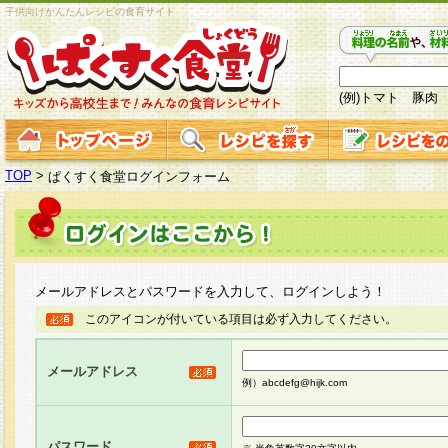
子供向けかんたんレシピの食育サイト
(例)トマト 豚肉
TOP
>
ぱくすく食堂ログインフォーム
メールアドレスとパスワードを入力して、ログインしよう！
このアイコンが付いている項目は必ず入力してください。
メールアドレス
例）abcdefg@hijk.com
パスワード