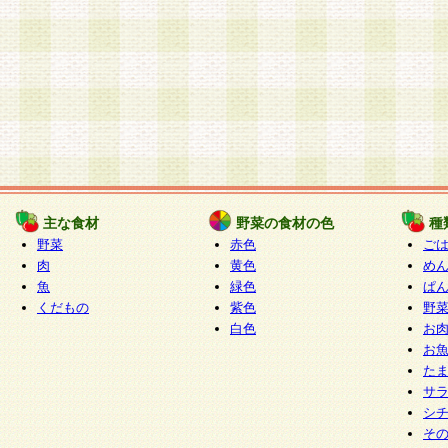
主な食材
野菜の食材の色
種
野菜
赤色
ご
肉
黄色
め
魚
緑色
ぱ
くだもの
紫色
野
白色
お
お
た
サ
シ
そ