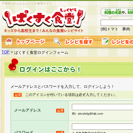
子供向けかんたんレシピの食育サイト
(例)トマト 豚肉
TOP
>
ぱくすく食堂ログインフォーム
メールアドレスとパスワードを入力して、ログインしよう！
このアイコンが付いている項目は必ず入力してください。
メールアドレス
例）abcdefg@hijk.com
パスワード