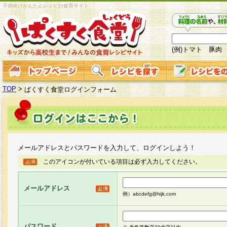
子供向けかんたんレシピの食育サイト
(例)トマト 豚肉
TOP
>
ぱくすく食堂ログインフォーム
メールアドレスとパスワードを入力して、ログインしよう！
このアイコンが付いている項目は必ず入力してください。
メールアドレス
例）abcdefg@hijk.com
パスワード