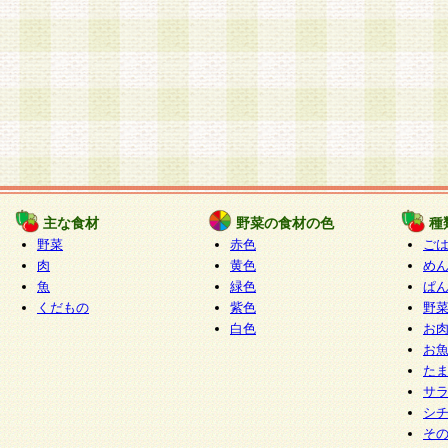
主な食材
野菜の食材の色
種
野菜
赤色
ご
肉
黄色
め
魚
緑色
ぱ
くだもの
紫色
野
白色
お
お
た
サ
シ
そ