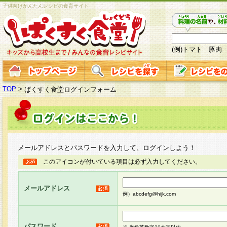
子供向けかんたんレシピの食育サイト
(例)トマト 豚肉
TOP
>
ぱくすく食堂ログインフォーム
メールアドレスとパスワードを入力して、ログインしよう！
このアイコンが付いている項目は必ず入力してください。
メールアドレス
例）abcdefg@hijk.com
パスワード