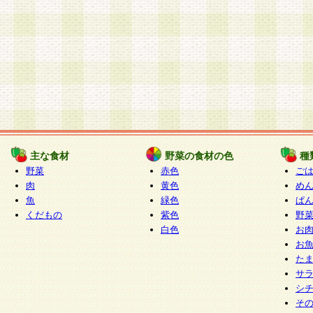
主な食材
野菜の食材の色
種
野菜
赤色
ご
肉
黄色
め
魚
緑色
ぱ
くだもの
紫色
野
白色
お
お
た
サ
シ
そ