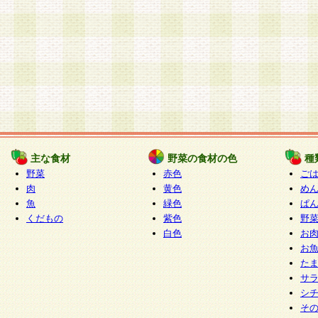
主な食材
野菜の食材の色
種
野菜
赤色
ご
肉
黄色
め
魚
緑色
ぱ
くだもの
紫色
野
白色
お
お
た
サ
シ
そ