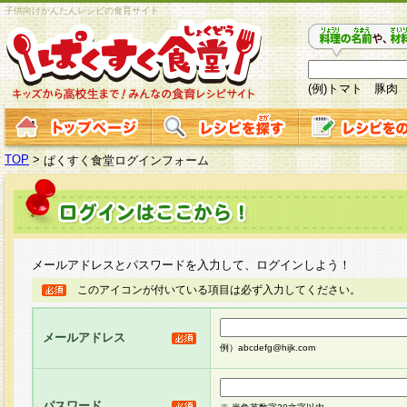
子供向けかんたんレシピの食育サイト
(例)トマト 豚肉
TOP
>
ぱくすく食堂ログインフォーム
メールアドレスとパスワードを入力して、ログインしよう！
このアイコンが付いている項目は必ず入力してください。
メールアドレス
例）abcdefg@hijk.com
パスワード