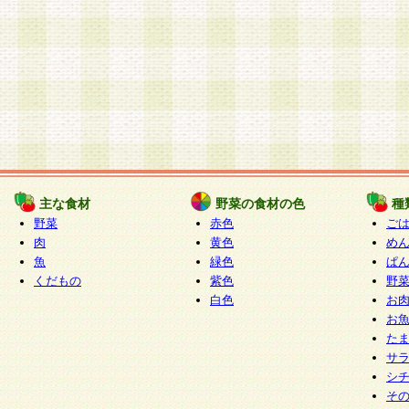
主な食材
野菜の食材の色
種
野菜
赤色
ご
肉
黄色
め
魚
緑色
ぱ
くだもの
紫色
野
白色
お
お
た
サ
シ
そ