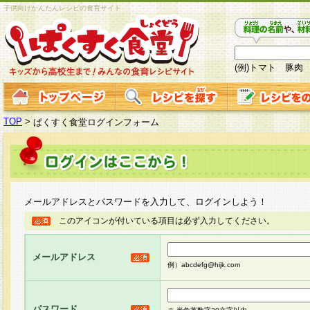
子供向けかんたんレシピの食育サイト
(例)トマト 豚肉
TOP
>
ぱくすく食堂ログインフォーム
メールアドレスとパスワードを入力して、ログインしよう！
このアイコンが付いている項目は必ず入力してください。
メールアドレス
例）abcdefg@hijk.com
パスワード