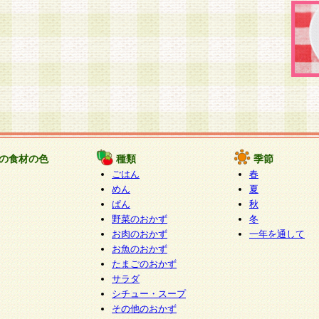
の食材の色
種類
季節
ごはん
春
めん
夏
ぱん
秋
野菜のおかず
冬
お肉のおかず
一年を通して
お魚のおかず
たまごのおかず
サラダ
シチュー・スープ
その他のおかず