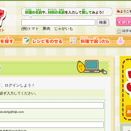
ようこ
(例)トマト 豚肉 じゃがいも
て、ログインしよう！
必ず入力してください。
cdefg@hijk.com