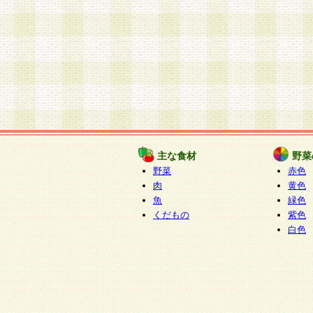
主な食材
野菜
野菜
赤色
肉
黄色
魚
緑色
くだもの
紫色
白色