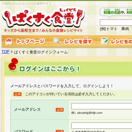
子供向けかんたんレシピの食育サイト
(例)トマト 豚肉
TOP
>
ぱくすく食堂ログインフォーム
メールアドレスとパスワードを入力して、ログインしよう！
このアイコンが付いている項目は必ず入力してください。
メールアドレス
例）abcdefg@hijk.com
パスワード