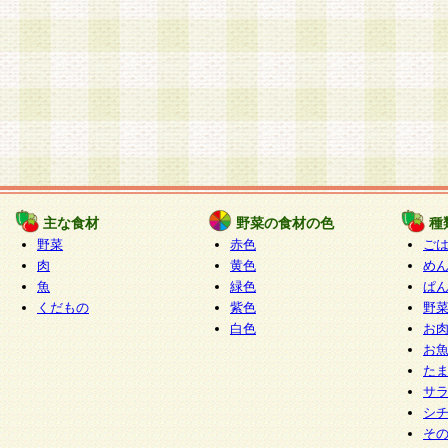
主な食材
野菜の食材の色
種
野菜
赤色
ご
肉
黄色
め
魚
緑色
ぱ
くだもの
紫色
野
白色
お
お
た
サ
シ
そ