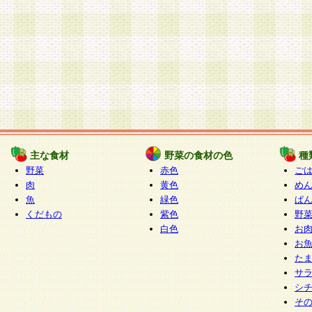
主な食材
野菜の食材の色
種
野菜
赤色
ご
肉
黄色
め
魚
緑色
ぱ
くだもの
紫色
野
白色
お
お
た
サ
シ
そ