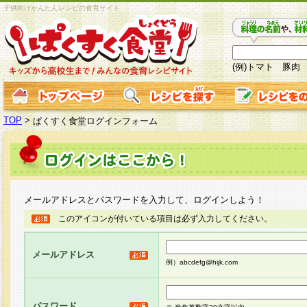
子供向けかんたんレシピの食育サイト
(例)トマト 豚肉
TOP
>
ぱくすく食堂ログインフォーム
メールアドレスとパスワードを入力して、ログインしよう！
このアイコンが付いている項目は必ず入力してください。
メールアドレス
例）abcdefg@hijk.com
パスワード